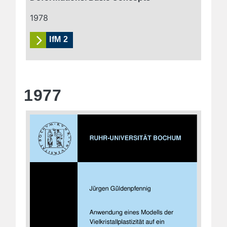
1978
IfM 2
1977