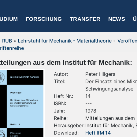
UDIUM
FORSCHUNG
TRANSFER
NEWS
Ü
RUB
»
Lehrstuhl für Mechanik - Materialtheorie
»
Veröffe
riftenreihe
tteilungen aus dem Institut für Mechanik:
Autor:
Peter Hilgers
Titel:
Der Einsatz eines Mik
Schwingungsanalyse
Heft Nr.:
14
ISBN:
---
Jahr:
1978
Reihe:
Mitteilungen aus dem I
Herausgeber:
Institut für Mechanik,
Download:
Heft IfM 14