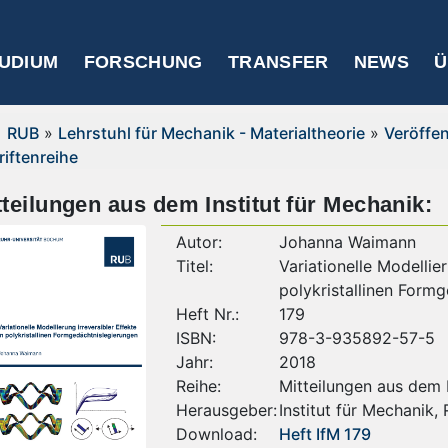
UDIUM
FORSCHUNG
TRANSFER
NEWS
Ü
RUB
»
Lehrstuhl für Mechanik - Materialtheorie
»
Veröffe
riftenreihe
tteilungen aus dem Institut für Mechanik:
Autor:
Johanna Waimann
Titel:
Variationelle Modellier
polykristallinen Form
Heft Nr.:
179
ISBN:
978-3-935892-57-5
Jahr:
2018
Reihe:
Mitteilungen aus dem I
Herausgeber:
Institut für Mechanik,
Download:
Heft IfM 179