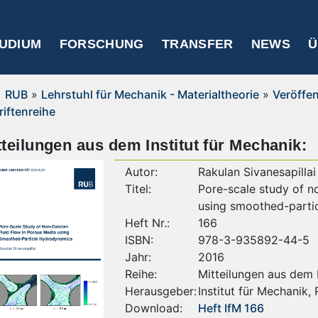
UDIUM
FORSCHUNG
TRANSFER
NEWS
Ü
RUB
»
Lehrstuhl für Mechanik - Materialtheorie
»
Veröffe
riftenreihe
tteilungen aus dem Institut für Mechanik:
Autor:
Rakulan Sivanesapillai
Titel:
Pore-scale study of n
using smoothed-parti
Heft Nr.:
166
ISBN:
978-3-935892-44-5
Jahr:
2016
Reihe:
Mitteilungen aus dem I
Herausgeber:
Institut für Mechanik,
Download:
Heft IfM 166