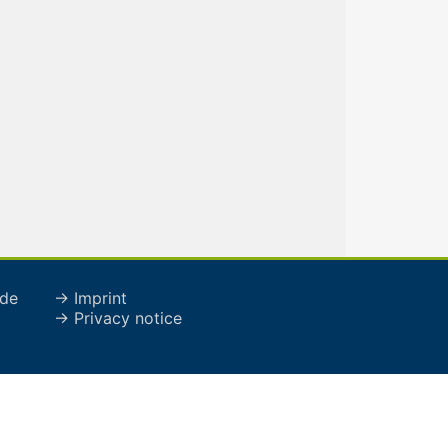
de
→ Imprint
→ Privacy notice