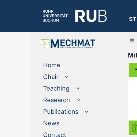
ST
Mi
(current)
Home
Chair
Teaching
Research
Publications
(current)
News
(current)
Contact