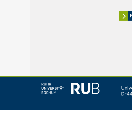
Univ
D-4