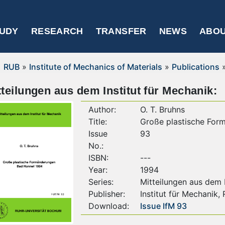
UDY
RESEARCH
TRANSFER
NEWS
ABOU
RUB
»
Institute of Mechanics of Materials
»
Publications
tteilungen aus dem Institut für Mechanik:
Author:
O. T. Bruhns
Title:
Große plastische For
Issue
93
No.:
ISBN:
---
Year:
1994
Series:
Mitteilungen aus dem I
Publisher:
Institut für Mechanik,
Download:
Issue IfM 93