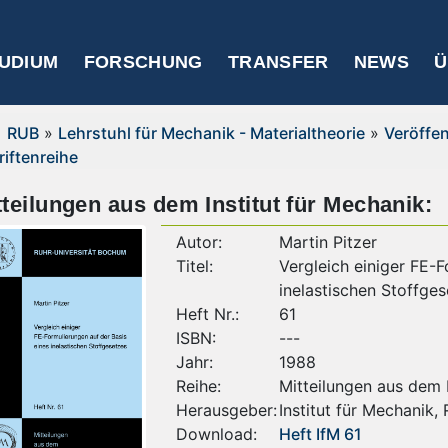
UDIUM
FORSCHUNG
TRANSFER
NEWS
Ü
RUB
»
Lehrstuhl für Mechanik - Materialtheorie
»
Veröffe
riftenreihe
tteilungen aus dem Institut für Mechanik:
Autor:
Martin Pitzer
Titel:
Vergleich einiger FE-F
inelastischen Stoffge
Heft Nr.:
61
ISBN:
---
Jahr:
1988
Reihe:
Mitteilungen aus dem I
Herausgeber:
Institut für Mechanik,
Download:
Heft IfM 61