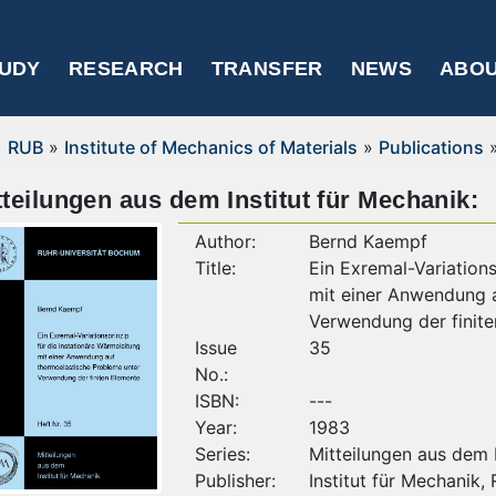
UDY
RESEARCH
TRANSFER
NEWS
ABOU
RUB
»
Institute of Mechanics of Materials
»
Publications
tteilungen aus dem Institut für Mechanik:
Author:
Bernd Kaempf
Title:
Ein Exremal-Variations
mit einer Anwendung 
Verwendung der finit
Issue
35
No.:
ISBN:
---
Year:
1983
Series:
Mitteilungen aus dem I
Publisher:
Institut für Mechanik,