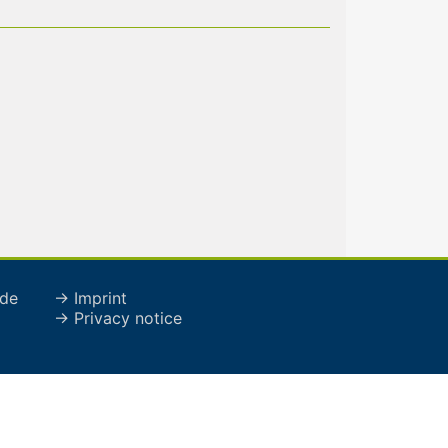
de
→ Imprint
→ Privacy notice