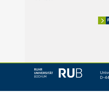
Univ
D-4