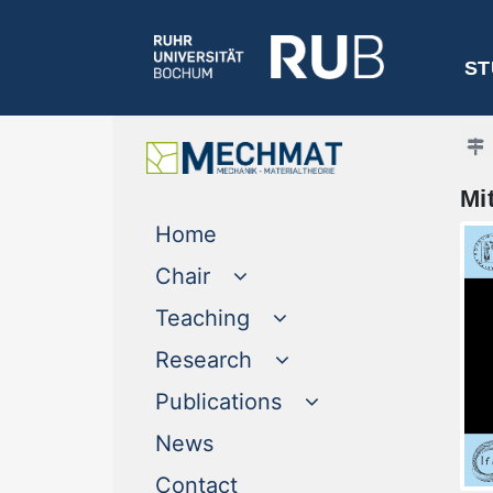
ST
Mi
(current)
Home
Chair
Teaching
Research
Publications
(current)
News
(current)
Contact