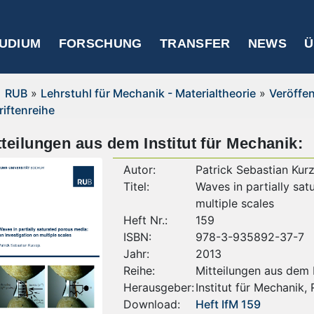
UDIUM
FORSCHUNG
TRANSFER
NEWS
Ü
RUB
»
Lehrstuhl für Mechanik - Materialtheorie
»
Veröffe
riftenreihe
tteilungen aus dem Institut für Mechanik:
Autor:
Patrick Sebastian Kurz
Titel:
Waves in partially sat
multiple scales
Heft Nr.:
159
ISBN:
978-3-935892-37-7
Jahr:
2013
Reihe:
Mitteilungen aus dem I
Herausgeber:
Institut für Mechanik,
Download:
Heft IfM 159