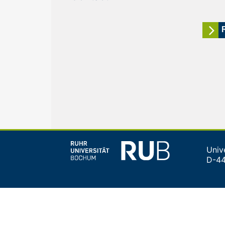
Univ
D-4