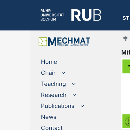
ST
Mi
(current)
Home
Chair
Teaching
Research
Publications
(current)
News
(current)
Contact