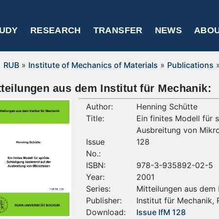
UDY
RESEARCH
TRANSFER
NEWS
ABOU
RUB
»
Institute of Mechanics of Materials
»
Publications
tteilungen aus dem Institut für Mechanik:
Author:
Henning Schütte
Title:
Ein finites Modell für
Ausbreitung von Mikro
Issue
128
No.:
ISBN:
978-3-935892-02-5
Year:
2001
Series:
Mitteilungen aus dem I
Publisher:
Institut für Mechanik,
Download:
Issue IfM 128