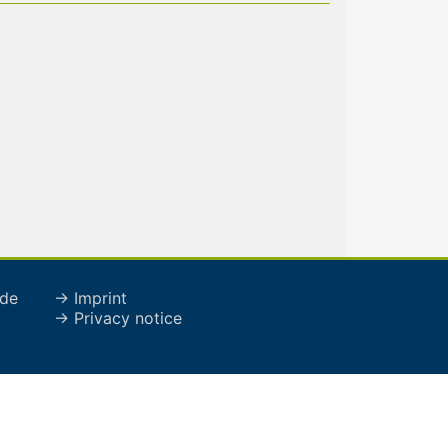
de
→ Imprint
→ Privacy notice