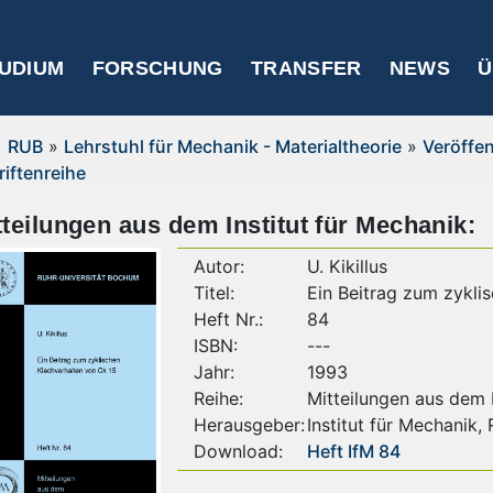
UDIUM
FORSCHUNG
TRANSFER
NEWS
Ü
RUB
»
Lehrstuhl für Mechanik - Materialtheorie
»
Veröffe
riftenreihe
tteilungen aus dem Institut für Mechanik:
Autor:
U. Kikillus
Titel:
Ein Beitrag zum zykli
Heft Nr.:
84
ISBN:
---
Jahr:
1993
Reihe:
Mitteilungen aus dem I
Herausgeber:
Institut für Mechanik,
Download:
Heft IfM 84