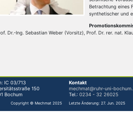
Betrachtung eines 
synthetischer und 
Promotionskommis
of. Dr.-Ing. Sebastian Weber (Vorsitz), Prof. Dr. rer. nat. Kl
: IC 03/713
Kontakt
ersitätsstraße 150
mechmat@ruhr-uni-bochum.
01 Bochum
Tel.:
0234 - 32 26025
Copyright © Mechmat 2025
Letzte Änderung: 27. Jun. 2025