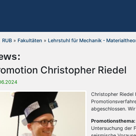
RUB
»
Fakultäten
»
Lehrstuhl für Mechanik - Materialtheo
ews:
romotion Christopher Riedel
06.2024
Christopher Riedel
Promotionsverfahre
abgeschlossen. Wir 
Promotionsthema:
Untersuchung der F
seismische Vorause