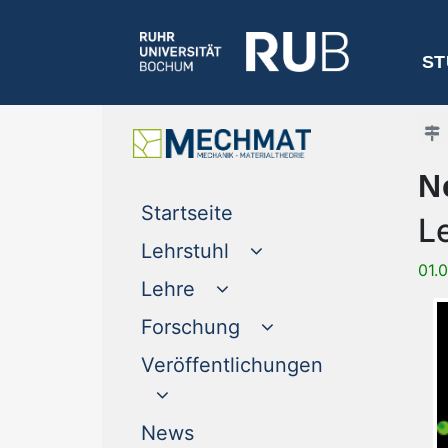
ST
N
(current)
Startseite
L
Lehrstuhl
01.
Lehre
Forschung
Veröffentlichungen
(current)
News