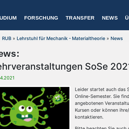
UDIUM
FORSCHUNG
TRANSFER
NEWS
Ü
RUB
»
Lehrstuhl für Mechanik - Materialtheorie
»
News
ews:
ehrveranstaltungen SoSe 202
04.2021
Leider startet auch das
Online-Semester. Sie fin
angebotenen Veranstalt
Kursen oder können ihre
kontaktieren.
Bitte beachten Sie auch 