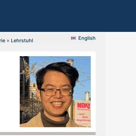
English
rie
»
Lehrstuhl