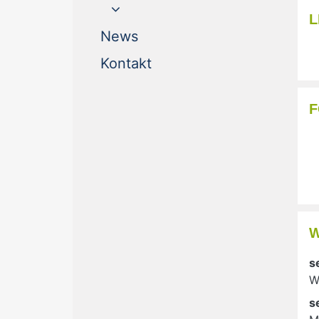
L
(current)
News
(current)
Kontakt
s
W
s