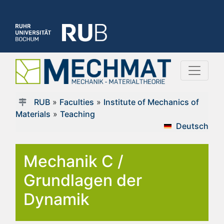
RUB
»
Faculties
»
Institute of Mechanics of
Materials
»
Teaching
Deutsch
Mechanik C /
Grundlagen der
Dynamik