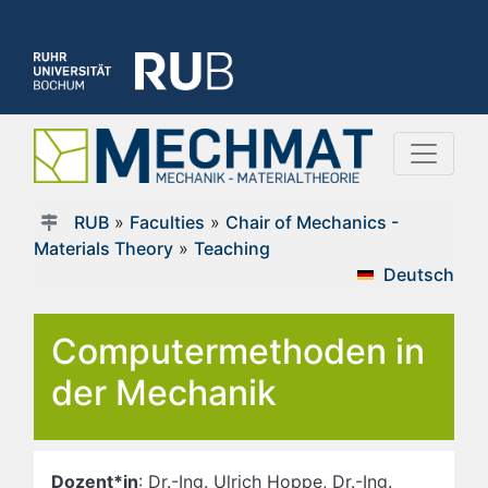
RUB
»
Faculties
»
Chair of Mechanics -
Materials Theory
»
Teaching
Deutsch
Computermethoden in
der Mechanik
Dozent*in
: Dr.-Ing. Ulrich Hoppe, Dr.-Ing.